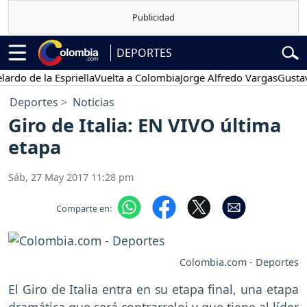
DEPORTES
de la Espriella
Vuelta a Colombia
Jorge Alfredo Vargas
Gustavo Pe
Deportes
Noticias
Giro de Italia: EN VIVO última
etapa
Sáb, 27 May 2017 11:28 pm
Comparte en:
Colombia.com - Deportes
El Giro de Italia entra en su etapa final, una etapa
dramática que será contrarreloj y que tiene al líder