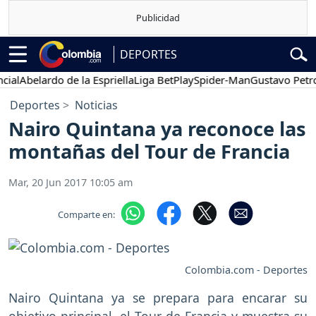
DEPORTES
elardo de la Espriella
Liga BetPlay
Spider-Man
Gustavo Petro
Po
Deportes
Noticias
Nairo Quintana ya reconoce las
montañas del Tour de Francia
Mar, 20 Jun 2017 10:05 am
Comparte en:
Colombia.com - Deportes
Nairo Quintana ya se prepara para encarar su
objetivo principal, el Tour de Francia y muestra su