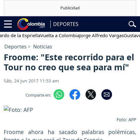
DEPORTES
de la Espriella
Vuelta a Colombia
Jorge Alfredo Vargas
Gustavo Pet
Deportes
Noticias
Froome: "Este recorrido para el
Tour no creo que sea para mí"
Sáb, 24 Jun 2017 11:53 am
Comparte en:
Foto: AFP
Froome ahora ha sacado palabras polémicas,
frente a lo que será el Tour de Francia.