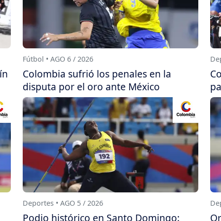
Fútbol • AGO 6 / 2026
Dep
ín
Colombia sufrió los penales en la
Co
disputa por el oro ante México
pa
Deportes • AGO 5 / 2026
Dep
Podio histórico en Santo Domingo:
Or