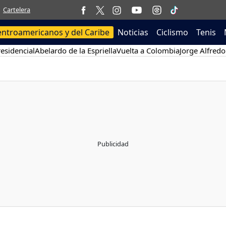
Cartelera
entroamericanos y del Caribe
Noticias
Ciclismo
Tenis
esidencial
Abelardo de la Espriella
Vuelta a Colombia
Jorge Alfredo