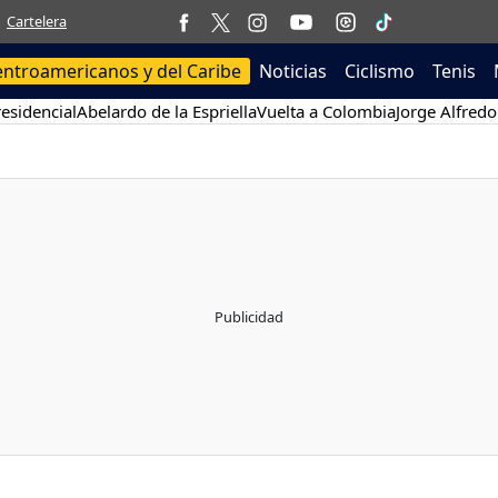
Cartelera
entroamericanos y del Caribe
Noticias
Ciclismo
Tenis
esidencial
Abelardo de la Espriella
Vuelta a Colombia
Jorge Alfredo