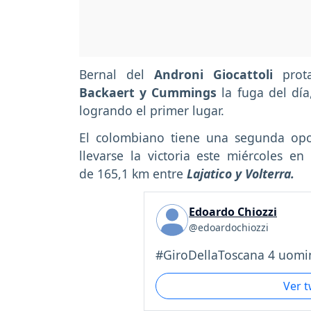
Bernal del
Androni Giocattoli
pro
Backaert y Cummings
la fuga del día
logrando el primer lugar.
El colombiano tiene una segunda opo
llevarse la victoria este miércoles e
de 165,1 km entre
Lajatico y Volterra.
Edoardo Chiozzi
@edoardochiozzi
#GiroDellaToscana 4 uomin
Ver 