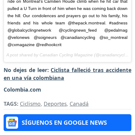
ride on Montreal's Camilien Houde climb when he hit car that
pulled a U Turn in front of him when he was coming back down
the hill. Our condolences and prayers go out to his family, his
friends and his whole team @thepack.montreal. #sadness
@globalcyclingnetwork @cyclingnews_feed @pedalmag
@velonews @soigneurs @canadiancycling @so_montreal
@cxmagazine @redhookcrit
A post shared by Canadian Cycling Magazine (@canadiancycling) on
No dejes de leer:
Ciclista falleció tras accidente
en una vía colombiana
Colombia.com
TAGS:
Ciclismo
,
Deportes
,
Canadá
SÍGUENOS EN GOOGLE NEWS