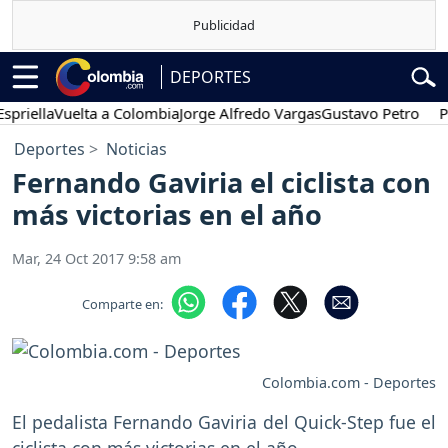
DEPORTES
lla
Vuelta a Colombia
Jorge Alfredo Vargas
Gustavo Petro
Posesi
Deportes
Noticias
Fernando Gaviria el ciclista con
más victorias en el año
Mar, 24 Oct 2017 9:58 am
Comparte en:
Colombia.com - Deportes
El pedalista Fernando Gaviria del Quick-Step fue el
ciclista con más victorias en el año.