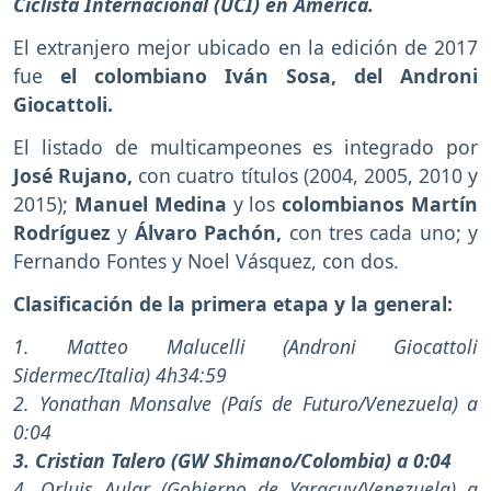
Ciclista Internacional (UCI) en América.
El extranjero mejor ubicado en la edición de 2017
fue
el colombiano Iván Sosa, del Androni
Giocattoli.
El listado de multicampeones es integrado por
José Rujano,
con cuatro títulos (2004, 2005, 2010 y
2015);
Manuel Medina
y los
colombianos Martín
Rodríguez
y
Álvaro Pachón,
con tres cada uno; y
Fernando Fontes y Noel Vásquez, con dos.
Clasificación de la primera etapa y la general:
1. Matteo Malucelli (Androni Giocattoli
Sidermec/Italia) 4h34:59
2. Yonathan Monsalve (País de Futuro/Venezuela) a
0:04
3. Cristian Talero (GW Shimano/Colombia) a 0:04
4. Orluis Aular (Gobierno de Yaracuy/Venezuela) a