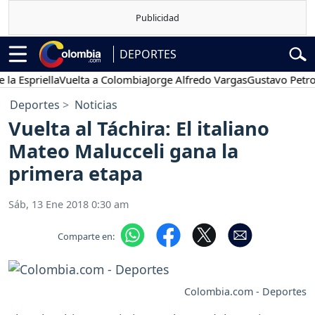
DEPORTES
riella
Vuelta a Colombia
Jorge Alfredo Vargas
Gustavo Petro
Pos
Deportes
Noticias
Vuelta al Táchira: El italiano
Mateo Malucceli gana la
primera etapa
Sáb, 13 Ene 2018 0:30 am
Comparte en:
Colombia.com - Deportes