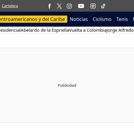
Cartelera
entroamericanos y del Caribe
Noticias
Ciclismo
Tenis
esidencial
Abelardo de la Espriella
Vuelta a Colombia
Jorge Alfredo