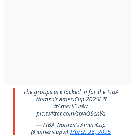
The groups are locked in for the FIBA
Women’s AmeriCup 2025! ??
#AmeriCupW
pic.twitter.com/spviQScnYa
— FIBA Women's AmeriCup
(@americupw)
March 26, 2025