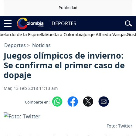
DEPORTES
do de la Espriella
Vuelta a Colombia
Jorge Alfredo Vargas
Gustavo 
Deportes
Noticias
Juegos olímpicos de invierno:
Se confirma el primer caso de
dopaje
Mar, 13 Feb 2018 11:13 am
Comparte en:
Foto: Twitter