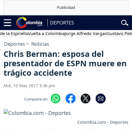
DEPORTES
 Espriella
Vuelta a Colombia
Jorge Alfredo Vargas
Gustavo Petro
Deportes
Noticias
Chris Berman: esposa del
presentador de ESPN muere en
trágico accidente
Mié, 10 May 2017 3:36 pm
Comparte en:
Colombia.com - Deportes