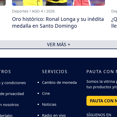
Deportes • AGO 4 / 2026
Dep
Oro histórico: Ronal Longa y su inédita
¿Q
medalla en Santo Domingo
ll
VER MÁS +
TROS
SERVICIOS
PAUTA CON
Somos la vitrina 
Cambio de moneda
 y condiciones
tus productos y/o
Cine
 de privacidad
PAUTA CON 
Noticias
n nosotros
SÍGUENOS EN
Radio en vivo
terlatin