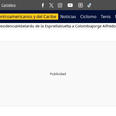
Cartelera
entroamericanos y del Caribe
Noticias
Ciclismo
Tenis
esidencial
Abelardo de la Espriella
Vuelta a Colombia
Jorge Alfredo