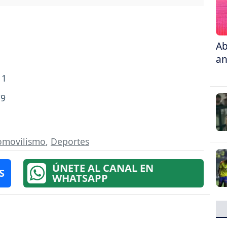
Ab
an
11
79
omovilismo
,
Deportes
ÚNETE AL CANAL EN
S
WHATSAPP