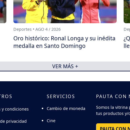
Deportes • AGO 4 / 2026
Dep
Oro histórico: Ronal Longa y su inédita
¿Q
medalla en Santo Domingo
ll
VER MÁS +
TROS
SERVICIOS
PAUTA CON
Somos la vitrina 
Cambio de moneda
 y condiciones
tus productos y/o
Cine
 de privacidad
PAUTA CON 