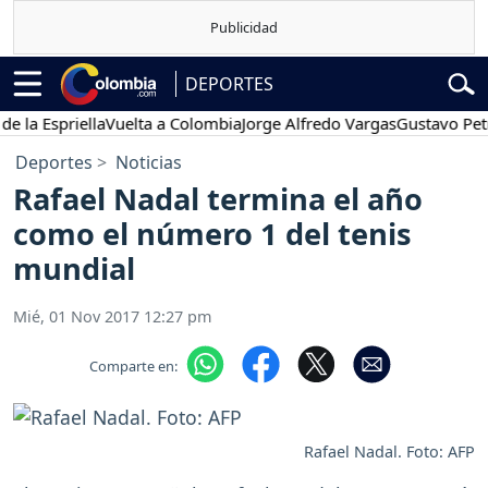
DEPORTES
Espriella
Vuelta a Colombia
Jorge Alfredo Vargas
Gustavo Petro
Deportes
Noticias
Rafael Nadal termina el año
como el número 1 del tenis
mundial
Mié, 01 Nov 2017 12:27 pm
Comparte en:
Rafael Nadal. Foto: AFP