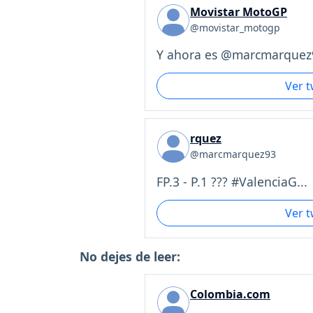
Movistar MotoGP
@movistar_motogp
Y ahora es @marcmarquez9
Ver 
rquez
@marcmarquez93
FP.3 - P.1 ??? #ValenciaG...
Ver 
No dejes de leer:
Colombia.com