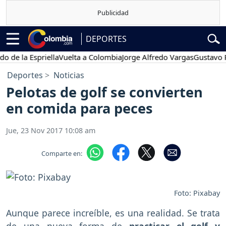
DEPORTES
 la Espriella
Vuelta a Colombia
Jorge Alfredo Vargas
Gustavo Petro
Deportes
Noticias
Pelotas de golf se convierten
en comida para peces
Jue, 23 Nov 2017 10:08 am
Comparte en:
Foto: Pixabay
Aunque parece increíble, es una realidad. Se trata
de una nueva forma de
practicar el golf y