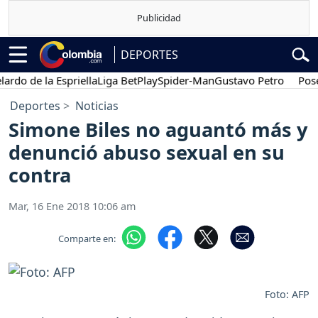
DEPORTES
 de la Espriella
Liga BetPlay
Spider-Man
Gustavo Petro
Posesión
Deportes
Noticias
Simone Biles no aguantó más y
denunció abuso sexual en su
contra
Mar, 16 Ene 2018 10:06 am
Comparte en:
Foto: AFP