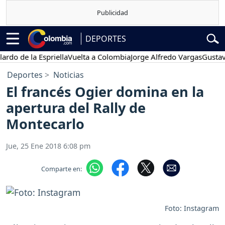
DEPORTES
 de la Espriella
Vuelta a Colombia
Jorge Alfredo Vargas
Gustavo Pe
Deportes
Noticias
El francés Ogier domina en la
apertura del Rally de
Montecarlo
Jue, 25 Ene 2018 6:08 pm
Comparte en:
Foto: Instagram