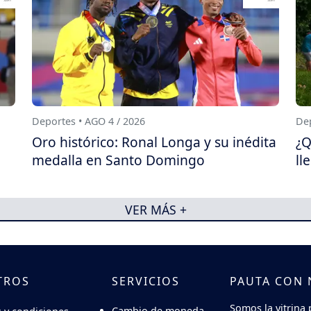
Deportes • AGO 4 / 2026
Dep
Oro histórico: Ronal Longa y su inédita
¿Q
medalla en Santo Domingo
ll
VER MÁS +
TROS
SERVICIOS
PAUTA CON
Somos la vitrina 
Cambio de moneda