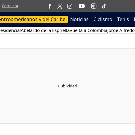
Cartelera
entroamericanos y del Caribe
Noticias
Ciclismo
Tenis
esidencial
Abelardo de la Espriella
Vuelta a Colombia
Jorge Alfredo