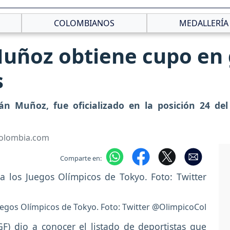
COLOMBIANOS
MEDALLERÍA
uñoz obtiene cupo en g
s
ián Muñoz, fue oficializado en la posición 24 del
Colombia.com
Comparte en:
uegos Olímpicos de Tokyo. Foto: Twitter @OlimpicoCol
GF) dio a conocer el listado de deportistas que