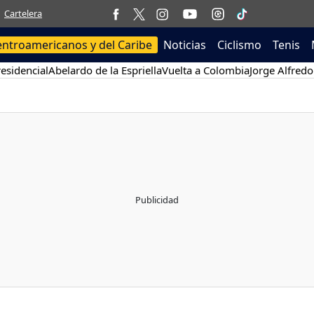
Cartelera
entroamericanos y del Caribe
Noticias
Ciclismo
Tenis
esidencial
Abelardo de la Espriella
Vuelta a Colombia
Jorge Alfredo