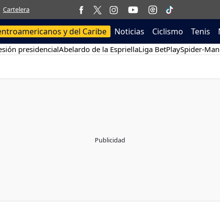
Cartelera
entroamericanos y del Caribe
Noticias
Ciclismo
Tenis
sión presidencial
Abelardo de la Espriella
Liga BetPlay
Spider-Man