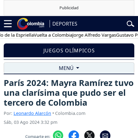
DEPORTES
a Espriella
Vuelta a Colombia
Jorge Alfredo Vargas
Gustavo Petro
JUEGOS OLÍMPICOS
MENÚ
París 2024: Mayra Ramírez tuvo
una clarísima que pudo ser el
tercero de Colombia
Por:
Leonardo Alarcón
• Colombia.com
Sáb, 03 Ago 2024 3:32 pm
Comparte en: