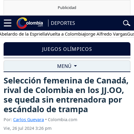
DEPORTES
do de la Espriella
Vuelta a Colombia
Jorge Alfredo Vargas
Gustavo 
JUEGOS OLÍMPICOS
MENÚ
Selección femenina de Canadá,
rival de Colombia en los JJ.OO,
se queda sin entrenadora por
escándalo de trampa
Por:
Carlos Guevara
• Colombia.com
Vie, 26 Jul 2024 3:26 pm