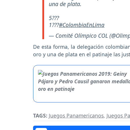
una de plata.
5???
1???
#ColombiaEnLima
— Comité Olímpico COL (@Olimp
De esta forma, la delegación colombian
oro y una de plata en el patinaje las ju
TAGS:
Juegos Panamericanos
,
Juegos P