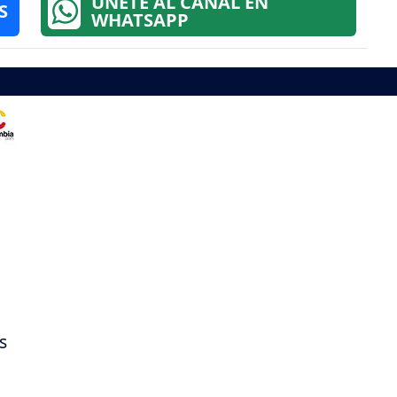
ÚNETE AL CANAL EN
S
WHATSAPP
s