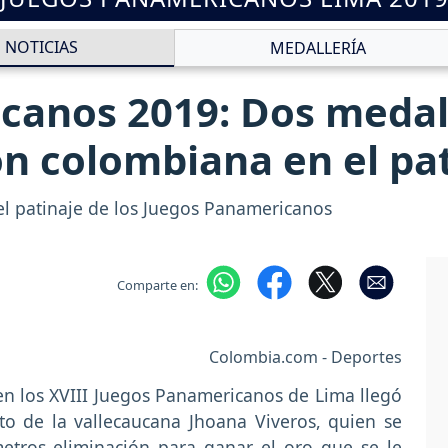
NOTICIAS
MEDALLERÍA
canos 2019: Dos medal
on colombiana en el pa
el patinaje de los Juegos Panamericanos
Comparte en:
Colombia.com - Deportes
en los XVIII Juegos Panamericanos de Lima llegó
nto de la vallecaucana Jhoana Viveros, quien se
etros eliminación para ganar el oro que se le