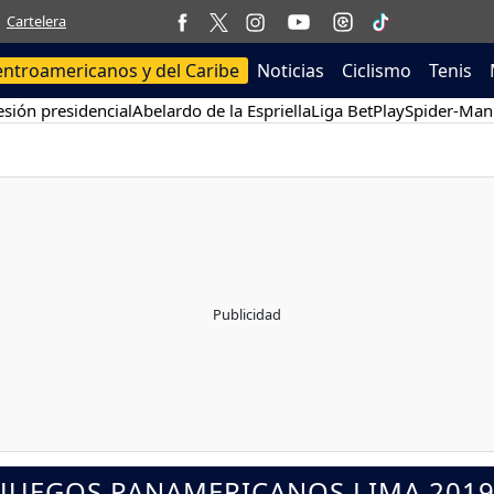
Cartelera
entroamericanos y del Caribe
Noticias
Ciclismo
Tenis
sión presidencial
Abelardo de la Espriella
Liga BetPlay
Spider-Man
JUEGOS PANAMERICANOS LIMA 201