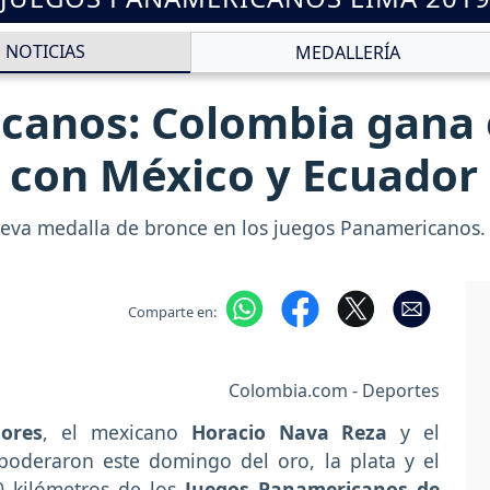
NOTICIAS
MEDALLERÍA
canos: Colombia gana 
 con México y Ecuador
eva medalla de bronce en los juegos Panamericanos
Comparte en:
Colombia.com - Deportes
lores
, el mexicano
Horacio Nava Reza
y el
poderaron este domingo del oro, la plata y el
0 kilómetros de los
Juegos Panamericanos de