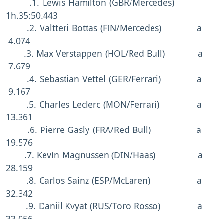
.1. Lewis Hamilton (GBR/Mercedes)
1h.35:50.443
.2. Valtteri Bottas (FIN/Mercedes) a
4.074
.3. Max Verstappen (HOL/Red Bull) a
7.679
.4. Sebastian Vettel (GER/Ferrari) a
9.167
.5. Charles Leclerc (MON/Ferrari) a
13.361
.6. Pierre Gasly (FRA/Red Bull) a
19.576
.7. Kevin Magnussen (DIN/Haas) a
28.159
.8. Carlos Sainz (ESP/McLaren) a
32.342
.9. Daniil Kvyat (RUS/Toro Rosso) a
33.056