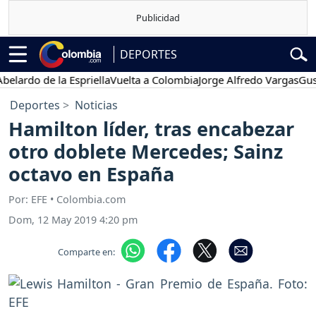
DEPORTES
o de la Espriella
Vuelta a Colombia
Jorge Alfredo Vargas
Gustavo P
Deportes
Noticias
Hamilton líder, tras encabezar
otro doblete Mercedes; Sainz
octavo en España
Por: EFE • Colombia.com
Dom, 12 May 2019 4:20 pm
Comparte en: