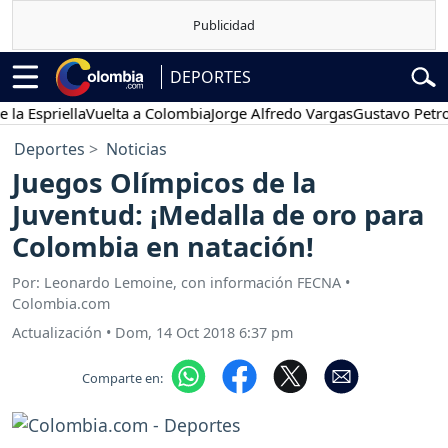
DEPORTES
Espriella
Vuelta a Colombia
Jorge Alfredo Vargas
Gustavo Petro
Deportes
Noticias
Juegos Olímpicos de la
Juventud: ¡Medalla de oro para
Colombia en natación!
Por: Leonardo Lemoine, con información FECNA •
Colombia.com
Actualización
•
Dom, 14 Oct 2018 6:37 pm
Comparte en: