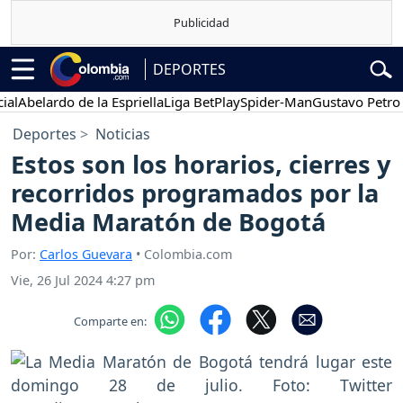
DEPORTES
elardo de la Espriella
Liga BetPlay
Spider-Man
Gustavo Petro
Po
Deportes
Noticias
Estos son los horarios, cierres y
recorridos programados por la
Media Maratón de Bogotá
Por:
Carlos Guevara
• Colombia.com
Vie, 26 Jul 2024 4:27 pm
Comparte en: