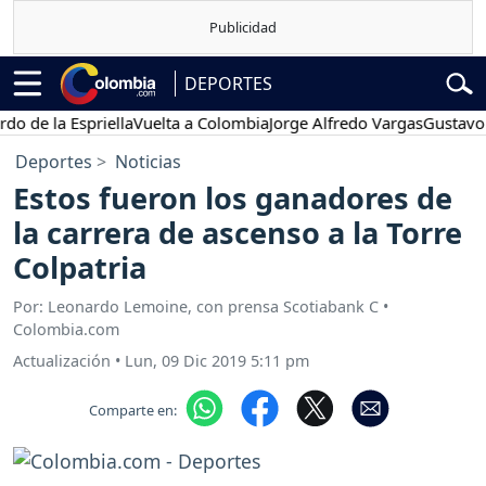
DEPORTES
la Espriella
Vuelta a Colombia
Jorge Alfredo Vargas
Gustavo Petro
Deportes
Noticias
Estos fueron los ganadores de
la carrera de ascenso a la Torre
Colpatria
Por: Leonardo Lemoine, con prensa Scotiabank C •
Colombia.com
Actualización
•
Lun, 09 Dic 2019 5:11 pm
Comparte en: