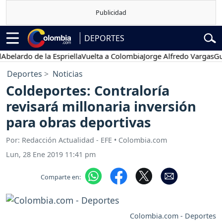
DEPORTES
rdo de la Espriella
Vuelta a Colombia
Jorge Alfredo Vargas
Gustavo
Deportes
Noticias
Coldeportes: Contraloría
revisará millonaria inversión
para obras deportivas
Por: Redacción Actualidad - EFE • Colombia.com
Lun, 28 Ene 2019 11:41 pm
Comparte en:
Colombia.com - Deportes