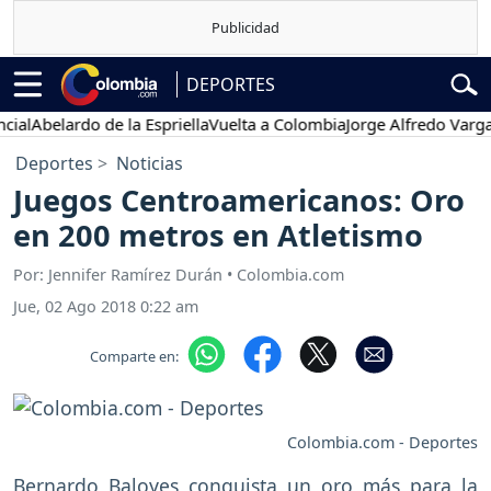
DEPORTES
Abelardo de la Espriella
Vuelta a Colombia
Jorge Alfredo Vargas
Gus
Deportes
Noticias
Juegos Centroamericanos: Oro
en 200 metros en Atletismo
Por: Jennifer Ramírez Durán • Colombia.com
Jue, 02 Ago 2018 0:22 am
Comparte en:
Colombia.com - Deportes
Bernardo Baloyes conquista un oro más para la