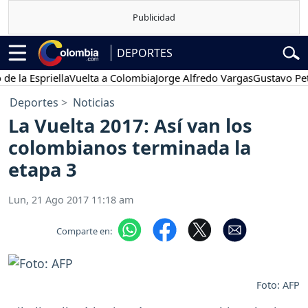
DEPORTES
 Espriella
Vuelta a Colombia
Jorge Alfredo Vargas
Gustavo Petro
Deportes
Noticias
La Vuelta 2017: Así van los
colombianos terminada la
etapa 3
Lun, 21 Ago 2017 11:18 am
Comparte en:
Foto: AFP