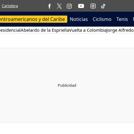
Cartelera
entroamericanos y del Caribe
Noticias
Ciclismo
Tenis
esidencial
Abelardo de la Espriella
Vuelta a Colombia
Jorge Alfredo