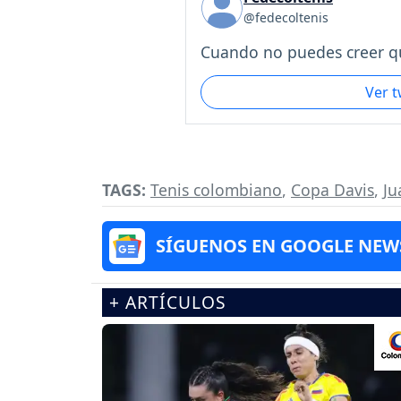
@fedecoltenis
Cuando no puedes creer qu
Ver 
TAGS:
Tenis colombiano
,
Copa Davis
,
Ju
SÍGUENOS EN GOOGLE NEW
+ ARTÍCULOS