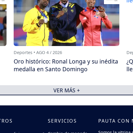
Deportes • AGO 4 / 2026
Dep
Oro histórico: Ronal Longa y su inédita
¿Q
medalla en Santo Domingo
ll
VER MÁS +
TROS
SERVICIOS
PAUTA CON
Somos la vitrina 