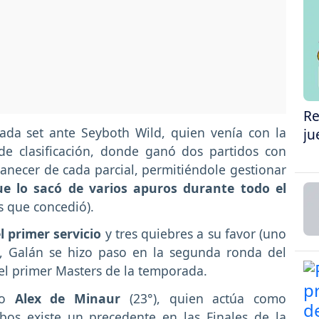
Re
ada set ante Seyboth Wild, quien venía con la
ju
de clasificación, donde ganó dos partidos con
ecer de cada parcial, permitiéndole gestionar
e lo sacó de varios apuros durante todo el
s que concedió).
 primer servicio
y tres quiebres a su favor (uno
), Galán se hizo paso en la segunda ronda del
 el primer Masters de la temporada.
ano
Alex de Minaur
(23°), quien actúa como
bos existe un precedente en las Finales de la