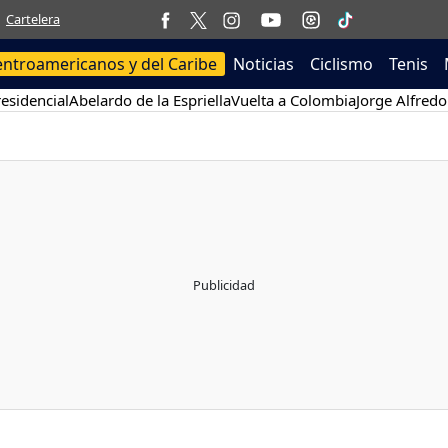
Cartelera
entroamericanos y del Caribe
Noticias
Ciclismo
Tenis
esidencial
Abelardo de la Espriella
Vuelta a Colombia
Jorge Alfredo