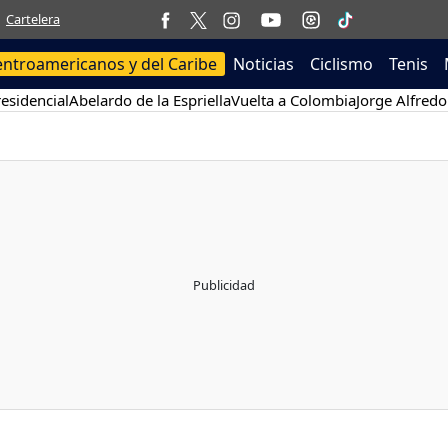
Cartelera
entroamericanos y del Caribe
Noticias
Ciclismo
Tenis
esidencial
Abelardo de la Espriella
Vuelta a Colombia
Jorge Alfredo