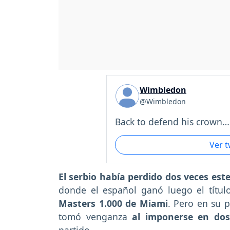
Wimbledon
@Wimbledon
Back to defend his crown….
Ver 
El serbio había perdido dos veces est
donde el español ganó luego el título
Masters 1.000 de Miami
. Pero en su 
tomó venganza
al imponerse en do
partido.