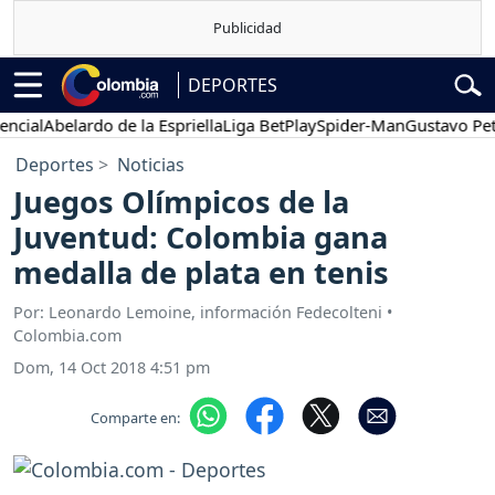
DEPORTES
al
Abelardo de la Espriella
Liga BetPlay
Spider-Man
Gustavo Petro
Deportes
Noticias
Juegos Olímpicos de la
Juventud: Colombia gana
medalla de plata en tenis
Por: Leonardo Lemoine, información Fedecolteni •
Colombia.com
Dom, 14 Oct 2018 4:51 pm
Comparte en: