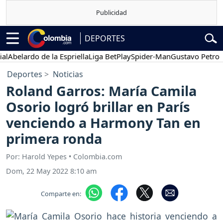
DEPORTES
elardo de la Espriella
Liga BetPlay
Spider-Man
Gustavo Petro
Pos
Deportes
Noticias
Roland Garros: María Camila
Osorio logró brillar en París
venciendo a Harmony Tan en
primera ronda
Por: Harold Yepes • Colombia.com
Dom, 22 May 2022 8:10 am
Comparte en: