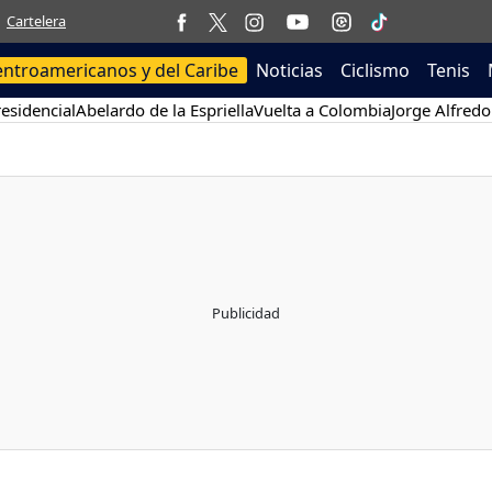
Cartelera
entroamericanos y del Caribe
Noticias
Ciclismo
Tenis
esidencial
Abelardo de la Espriella
Vuelta a Colombia
Jorge Alfredo