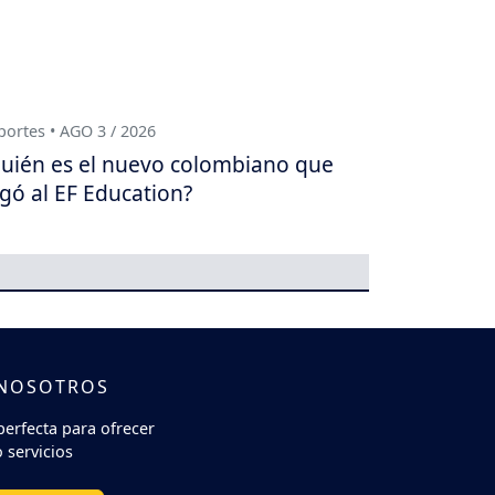
ortes • AGO 3 / 2026
uién es el nuevo colombiano que
egó al EF Education?
 NOSOTROS
perfecta para ofrecer
 servicios