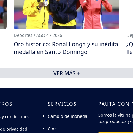
Deportes • AGO 4 / 2026
Dep
Oro histórico: Ronal Longa y su inédita
¿Q
medalla en Santo Domingo
ll
VER MÁS +
TROS
SERVICIOS
PAUTA CON
Somos la vitrina 
Cambio de moneda
 y condiciones
tus productos y/o
Cine
 de privacidad