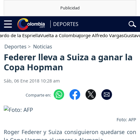
DEPORTES
e la Espriella
Vuelta a Colombia
Jorge Alfredo Vargas
Gustavo Pet
Deportes
Noticias
Federer lleva a Suiza a ganar la
Copa Hopman
Sáb, 06 Ene 2018 10:28 am
Comparte en:
Foto: AFP
Roger Federer y Suiza consiguieron quedarse con
la Copa Hopman al vencer a Alemania.