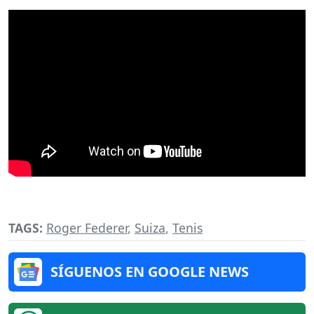
TAGS:
Roger Federer
,
Suiza
,
Tenis
SÍGUENOS EN GOOGLE NEWS