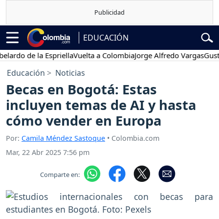
EDUCACIÓN
do de la Espriella
Vuelta a Colombia
Jorge Alfredo Vargas
Gustavo
Educación
Noticias
Becas en Bogotá: Estas
incluyen temas de AI y hasta
cómo vender en Europa
Por:
Camila Méndez Sastoque
• Colombia.com
Mar, 22 Abr 2025 7:56 pm
Comparte en: