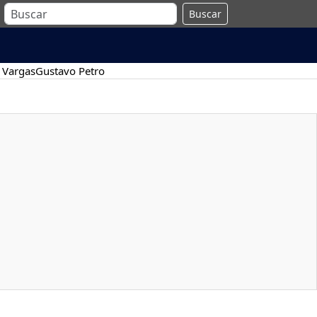
Buscar
 Vargas
Gustavo Petro