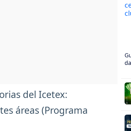
Gu
da
rias del Icetex:
ntes áreas (Programa