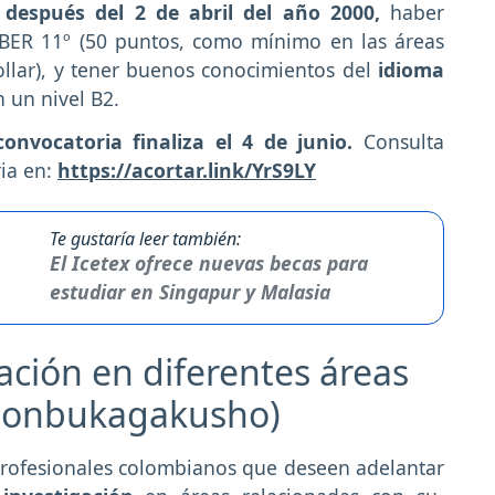
después del 2 de abril del año 2000,
haber
ABER 11º (50 puntos, como mínimo en las áreas
llar), y tener buenos conocimientos del
idioma
 un nivel B2.
convocatoria finaliza el 4 de junio.
Consulta
ria en:
https://acortar.link/YrS9LY
Te gustaría leer también:
El Icetex ofrece nuevas becas para
estudiar en Singapur y Malasia
ación en diferentes áreas
Monbukagakusho)
profesionales colombianos que deseen adelantar