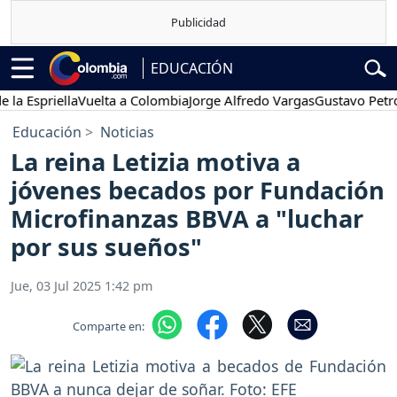
EDUCACIÓN
 Espriella
Vuelta a Colombia
Jorge Alfredo Vargas
Gustavo Petro
Educación
Noticias
La reina Letizia motiva a
jóvenes becados por Fundación
Microfinanzas BBVA a "luchar
por sus sueños"
Jue, 03 Jul 2025 1:42 pm
Comparte en: