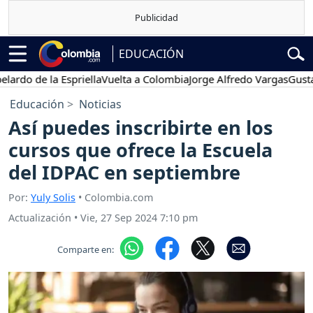
EDUCACIÓN
o de la Espriella
Vuelta a Colombia
Jorge Alfredo Vargas
Gustavo 
Educación
Noticias
Así puedes inscribirte en los
cursos que ofrece la Escuela
del IDPAC en septiembre
Por:
Yuly Solis
• Colombia.com
Actualización
•
Vie, 27 Sep 2024 7:10 pm
Comparte en: