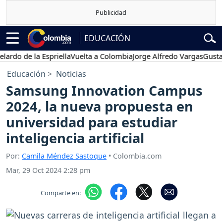
EDUCACIÓN
do de la Espriella
Vuelta a Colombia
Jorge Alfredo Vargas
Gustavo 
Educación
Noticias
Samsung Innovation Campus
2024, la nueva propuesta en
universidad para estudiar
inteligencia artificial
Por:
Camila Méndez Sastoque
• Colombia.com
Mar, 29 Oct 2024 2:28 pm
Comparte en: