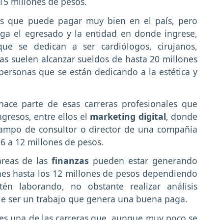
 15 millones de pesos.
ras que puede pagar muy bien en el país, pero
nga el egresado y la entidad en donde ingrese,
ue se dedican a ser cardiólogos, cirujanos,
ras suelen alcanzar sueldos de hasta 20 millones
ersonas que se están dedicando a la estética y
hace parte de esas carreras profesionales que
resos, entre ellos el
marketing digital
, donde
ampo de consultor o director de una compañía
6 a 12 millones de pesos.
áreas de las
finanzas
pueden estar generando
nes hasta los 12 millones de pesos dependiendo
én laborando, no obstante realizar análisis
le ser un trabajo que genera una buena paga.
es una de las carreras que, aunque muy poco se