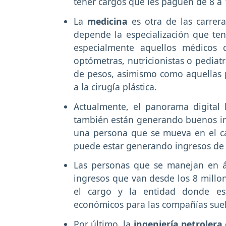
tener cargos que les paguen de 8 a
La
medicina
es otra de las carre
depende la especialización que te
especialmente aquellos médicos q
optómetras, nutricionistas o pediat
de pesos, asimismo como aquellas p
a la cirugía plástica.
Actualmente, el panorama digital 
también están generando buenos ing
una persona que se mueva en el c
puede estar generando ingresos de 
Las personas que se manejan en 
ingresos que van desde los 8 millo
el cargo y la entidad donde est
económicos para las compañías sue
Por último, la
ingeniería petrolera