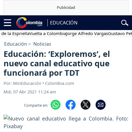
EDUCACIÓN
 Espriella
Vuelta a Colombia
Jorge Alfredo Vargas
Gustavo Petro
Educación
Noticias
Educación: ‘Exploremos’, el
nuevo canal educativo que
funcionará por TDT
Por: MinEducación • Colombia.com
Mié, 07 Abr 2021 11:24 am
Comparte en: