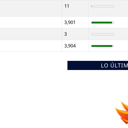
11
3,901
3
3,904
LO ÚLTI