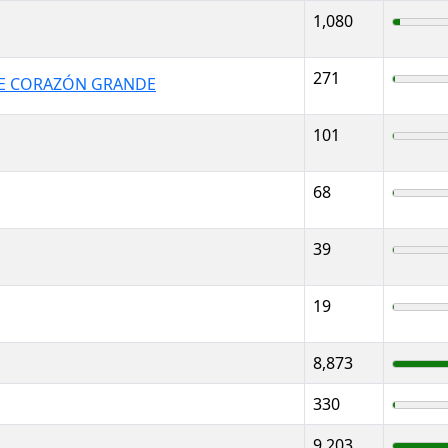
1,080
271
E CORAZÓN GRANDE
101
68
39
19
8,873
330
9,203