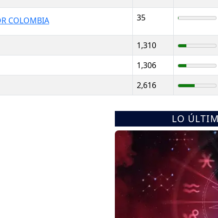
35
POR COLOMBIA
1,310
1,306
2,616
LO ÚLTI