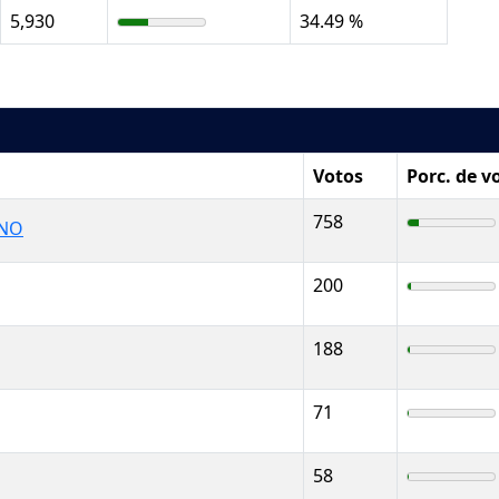
5,930
34.49 %
Votos
Porc. de v
758
ANO
200
188
71
58